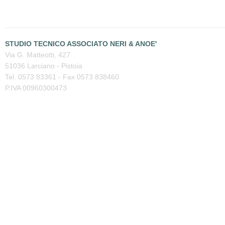
STUDIO TECNICO ASSOCIATO NERI & ANOE'
Via G. Matteotti, 427
51036 Larciano - Pistoia
Tel. 0573 83361 - Fax 0573 838460
P.IVA 00960300473